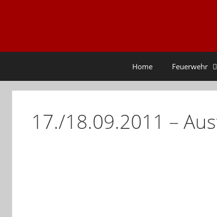
Zum
Inhalt
springen
Home
Feuerwehr
17./18.09.2011 – Au